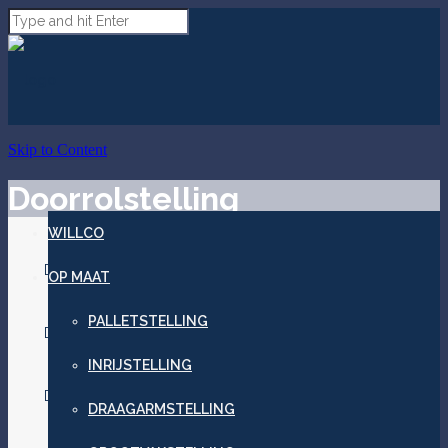
Skip to Content
Doorrolstelling
WILLCO
DR 1
OP MAAT
PALLETSTELLING
DR 2
INRIJSTELLING
DR 3
DRAAGARMSTELLING