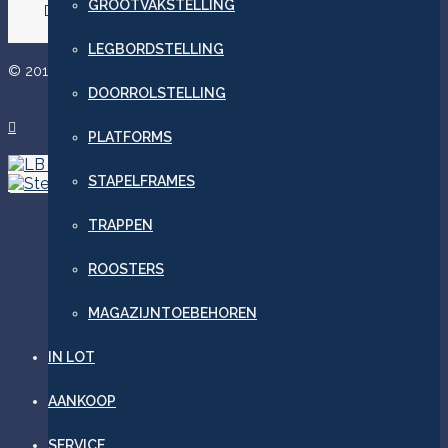
GROOTVAKSTELLING
DR 4
LEGBORDSTELLING
© 2015 Willco Company bvba - T +32 475 47 94 02 -
DOORROLSTELLING

PLATFORMS
Legebordstelling
STAPELFRAMES
Platforms
TRAPPEN
ROOSTERS
MAGAZIJNTOEBEHOREN
IN LOT
AANKOOP
SERVICE